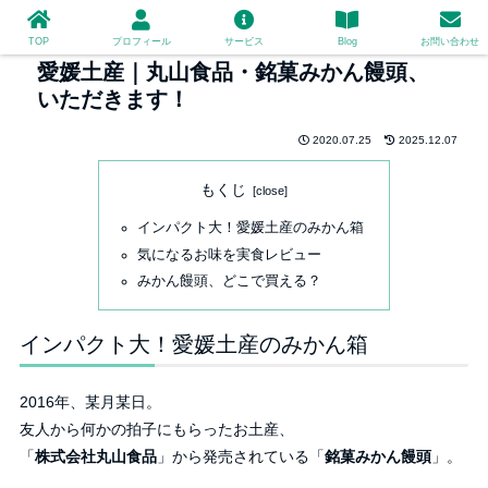
TOP
プロフィール
サービス
Blog
お問い合わせ
愛媛土産｜丸山食品・銘菓みかん饅頭、
いただきます！
2020.07.25
2025.12.07
もくじ
インパクト大！愛媛土産のみかん箱
気になるお味を実食レビュー
みかん饅頭、どこで買える？
インパクト大！愛媛土産のみかん箱
2016年、某月某日。
友人から何かの拍子にもらったお土産、
「
株式会社丸山食品
」から発売されている「
銘菓みかん饅頭
」。