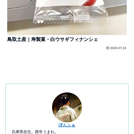
鳥取土産｜寿製菓・白ウサギフィナンシェ
2020.07.23
ぽんふぁ
兵庫県在住。酉年うまれ。